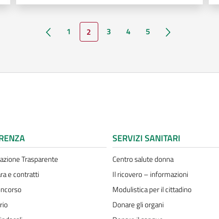
Pagina precedente
Pagina success
1
3
4
5
2
RENZA
SERVIZI SANITARI
azione Trasparente
Centro salute donna
ra e contratti
Il ricovero – informazioni
oncorso
Modulistica per il cittadino
rio
Donare gli organi