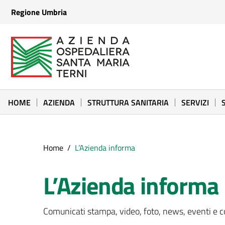
Vai ai contenuti
Regione Umbria
Vai al menu di navigazione
Vai al footer
Azienda Ospedaliera Santa Maria di Terni
Sito Istituzionale
HOME
AZIENDA
STRUTTURA SANITARIA
SERVIZI
Home
/
L’Azienda informa
L’Azienda informa
Comunicati stampa, video, foto, news, eventi e c