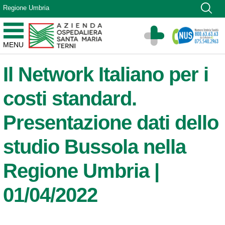
Vai ai contenuti
Regione Umbria
Vai al menu di navigazione
Vai al footer
Azienda Ospedaliera Santa Maria di Terni
MENU
Sito Istituzionale
Il Network Italiano per i
costi standard.
Presentazione dati dello
studio Bussola nella
Regione Umbria |
01/04/2022