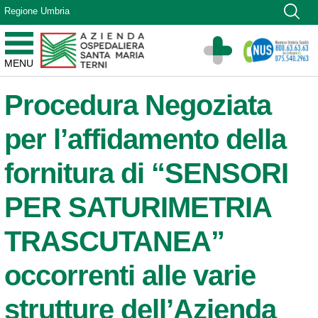
Vai ai contenuti
Regione Umbria
Vai al menu di navigazione
Vai al footer
Azienda Ospedaliera Santa Maria di Terni
MENU
Sito Istituzionale
Procedura Negoziata
per l’affidamento della
fornitura di “SENSORI
PER SATURIMETRIA
TRASCUTANEA”
occorrenti alle varie
strutture dell’Azienda