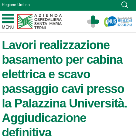
Vai ai contenuti
Regione Umbria
Vai al menu di navigazione
Vai al footer
Azienda Ospedaliera Santa Maria di Terni
MENU
Sito Istituzionale
Lavori realizzazione
basamento per cabina
elettrica e scavo
passaggio cavi presso
la Palazzina Università.
Aggiudicazione
definitiva