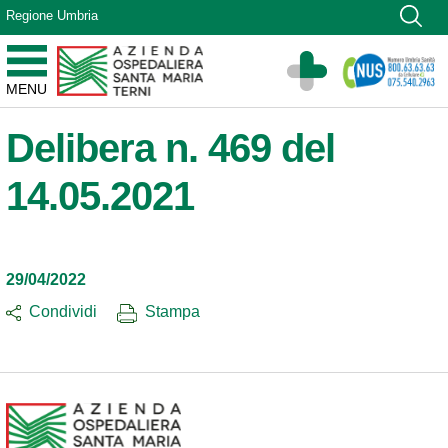
Vai ai contenuti
Regione Umbria
Vai al menu di navigazione
Vai al footer
Azienda Ospedaliera Santa Maria di Terni
MENU
Sito Istituzionale
Delibera n. 469 del
14.05.2021
29/04/2022
Condividi
Stampa