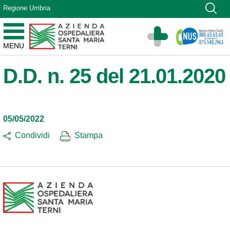
Vai ai contenuti
Regione Umbria
Vai al menu di navigazione
Vai al footer
Azienda Ospedaliera Santa Maria di Terni
MENU
Sito Istituzionale
D.D. n. 25 del 21.01.2020
05/05/2022
Condividi
Stampa