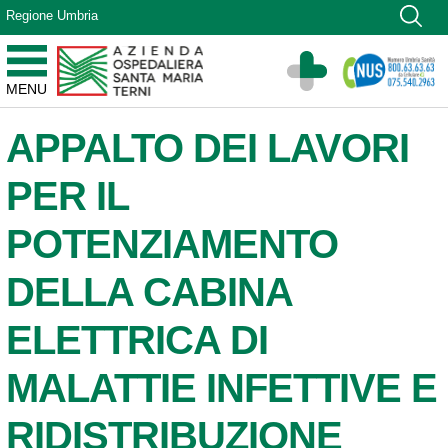
Vai ai contenuti
Regione Umbria
Vai al menu di navigazione
Vai al footer
Azienda Ospedaliera Santa Maria di Terni
MENU
Sito Istituzionale
APPALTO DEI LAVORI
PER IL
POTENZIAMENTO
DELLA CABINA
ELETTRICA DI
MALATTIE INFETTIVE E
RIDISTRIBUZIONE