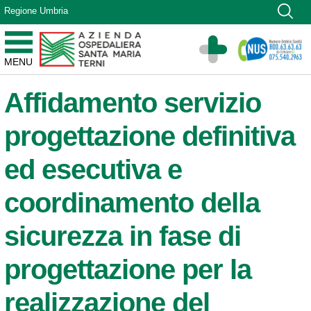
Vai ai contenuti
Regione Umbria
Vai al menu di navigazione
Vai al footer
Azienda Ospedaliera Santa Maria di Terni
MENU
Sito Istituzionale
Affidamento servizio
progettazione definitiva
ed esecutiva e
coordinamento della
sicurezza in fase di
progettazione per la
realizzazione del