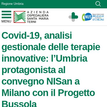
Vai ai contenuti
Regione Umbria
Vai al menu di navigazione
Vai al footer
Azienda Ospedaliera Santa Maria di Terni
MENU
Sito Istituzionale
Covid-19, analisi
gestionale delle terapie
innovative: l’Umbria
protagonista al
convegno NISan a
Milano con il Progetto
Bussola