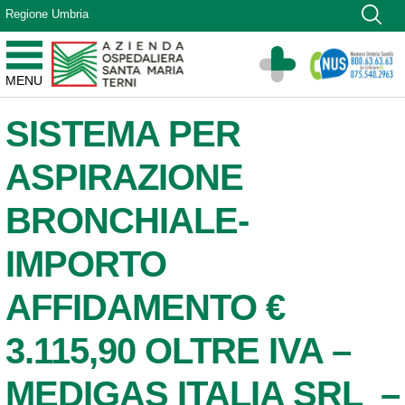
Vai ai contenuti
Regione Umbria
Vai al menu di navigazione
Vai al footer
Azienda Ospedaliera Santa Maria di Terni
MENU
Sito Istituzionale
SISTEMA PER
ASPIRAZIONE
BRONCHIALE-
IMPORTO
AFFIDAMENTO €
3.115,90 OLTRE IVA –
MEDIGAS ITALIA SRL –