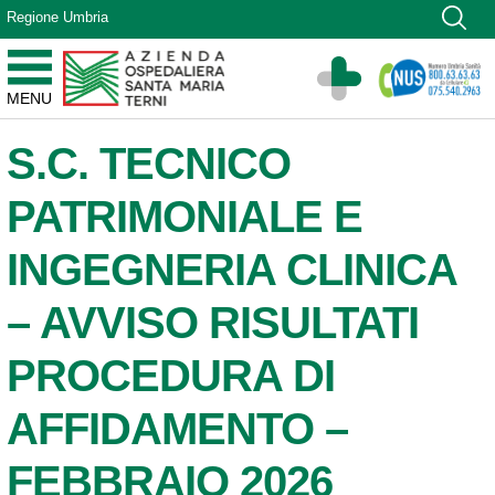
Vai ai contenuti
Regione Umbria
Vai al menu di navigazione
Vai al footer
Azienda Ospedaliera Santa Maria di Terni
MENU
Sito Istituzionale
S.C. TECNICO
PATRIMONIALE E
INGEGNERIA CLINICA
– AVVISO RISULTATI
PROCEDURA DI
AFFIDAMENTO –
FEBBRAIO 2026