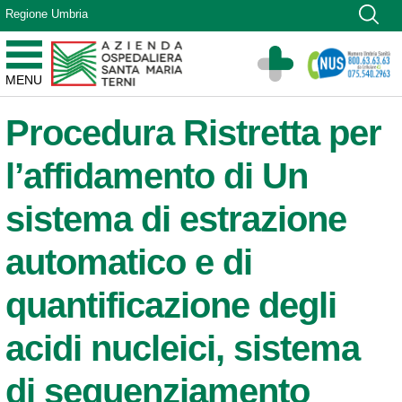
Vai ai contenuti
Regione Umbria
Vai al menu di navigazione
Vai al footer
Azienda Ospedaliera Santa Maria di Terni
MENU
Sito Istituzionale
Procedura Ristretta per
l’affidamento di Un
sistema di estrazione
automatico e di
quantificazione degli
acidi nucleici, sistema
di sequenziamento