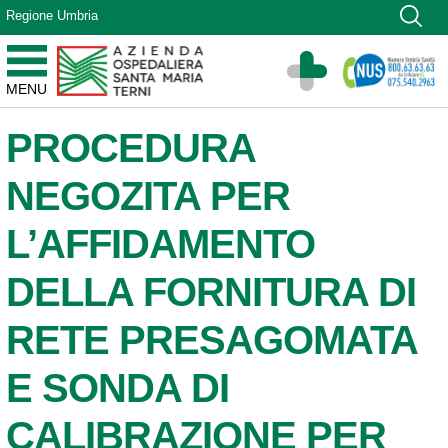
Vai ai contenuti
Regione Umbria
Vai al menu di navigazione
Vai al footer
Azienda Ospedaliera Santa Maria di Terni
MENU
Sito Istituzionale
PROCEDURA
NEGOZITA PER
L’AFFIDAMENTO
DELLA FORNITURA DI
RETE PRESAGOMATA
E SONDA DI
CALIBRAZIONE PER