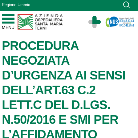
Vai ai contenuti
Regione Umbria
Vai al menu di navigazione
Vai al footer
Azienda Ospedaliera Santa Maria di Terni
MENU
Sito Istituzionale
PROCEDURA
NEGOZIATA
D’URGENZA AI SENSI
DELL’ART.63 C.2
LETT.C DEL D.LGS.
N.50/2016 E SMI PER
L’AFFIDAMENTO