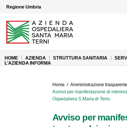
Vai ai contenuti
Regione Umbria
Vai al menu di navigazione
Vai al footer
Azienda Ospedaliera Santa Maria di Terni
Sito Istituzionale
HOME
AZIENDA
STRUTTURA SANITARIA
SERV
L’AZIENDA INFORMA
Home
/
Amministrazione trasparent
Avviso per manifestazione di interesse
Ospedaliera S.Maria di Terni.
Avviso per manifes