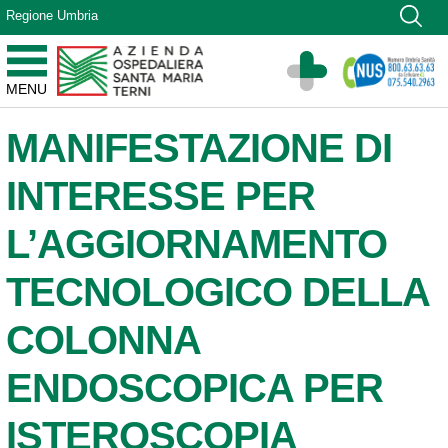
Vai ai contenuti
Regione Umbria
Vai al menu di navigazione
Vai al footer
Azienda Ospedaliera Santa Maria di Terni
MENU
Sito Istituzionale
MANIFESTAZIONE DI
INTERESSE PER
L’AGGIORNAMENTO
TECNOLOGICO DELLA
COLONNA
ENDOSCOPICA PER
ISTEROSCOPIA