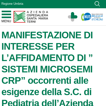
Vai ai contenuti
Regione Umbria
Vai al menu di navigazione
Vai al footer
Azienda Ospedaliera Santa Maria di Terni
MENU
Sito Istituzionale
MANIFESTAZIONE DI
INTERESSE PER
L’AFFIDAMENTO DI ”
SISTEMI MICROSEMI
CRP” occorrenti alle
esigenze della S.C. di
Pediatria dell’Azienda