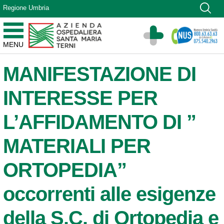
Vai ai contenuti
Regione Umbria
Vai al menu di navigazione
Vai al footer
Azienda Ospedaliera Santa Maria di Terni
MENU
Sito Istituzionale
MANIFESTAZIONE DI
INTERESSE PER
L’AFFIDAMENTO DI ”
MATERIALI PER
ORTOPEDIA”
occorrenti alle esigenze
della S.C. di Ortopedia e