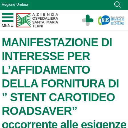
Vai ai contenuti
Regione Umbria
Vai al menu di navigazione
Vai al footer
Azienda Ospedaliera Santa Maria di Terni
MENU
Sito Istituzionale
MANIFESTAZIONE DI
INTERESSE PER
L’AFFIDAMENTO
DELLA FORNITURA DI
” STENT CAROTIDEO
ROADSAVER”
occorrente alle esigenze