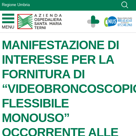
Vai ai contenuti
Regione Umbria
Vai al menu di navigazione
Vai al footer
Azienda Ospedaliera Santa Maria di Terni
MENU
Sito Istituzionale
MANIFESTAZIONE DI
INTERESSE PER LA
FORNITURA DI
“VIDEOBRONCOSCOPI
FLESSIBILE
MONOUSO”
OCCORRENTE ALLE