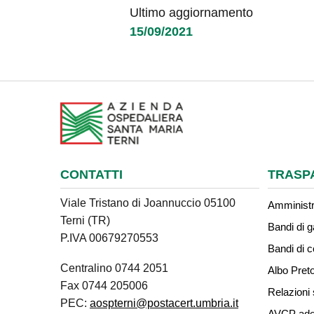
Ultimo aggiornamento
15/09/2021
CONTATTI
TRASP
Viale Tristano di Joannuccio 05100
Amministr
Terni (TR)
Bandi di g
P.IVA 00679270553
Bandi di 
Centralino 0744 2051
Albo Preto
Fax 0744 205006
Relazioni 
PEC:
aospterni@postacert.umbria.it
AVCP ade