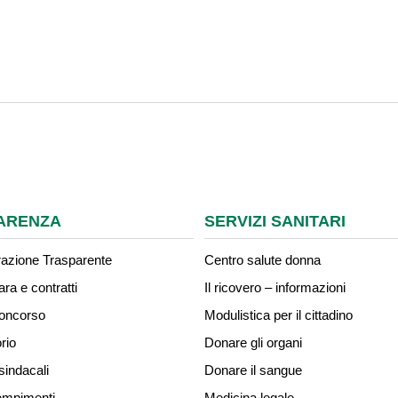
ARENZA
SERVIZI SANITARI
azione Trasparente
Centro salute donna
ara e contratti
Il ricovero – informazioni
concorso
Modulistica per il cittadino
rio
Donare gli organi
sindacali
Donare il sangue
mpimenti
Medicina legale