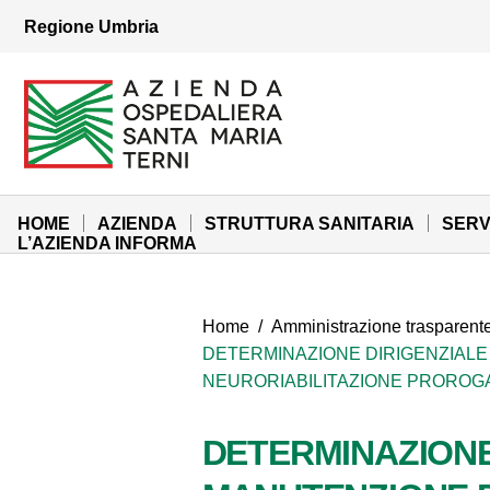
Vai ai contenuti
Regione Umbria
Vai al menu di navigazione
Vai al footer
Azienda Ospedaliera Santa Maria di Terni
Sito Istituzionale
HOME
AZIENDA
STRUTTURA SANITARIA
SERV
L’AZIENDA INFORMA
Home
/
Amministrazione trasparent
DETERMINAZIONE DIRIGENZIALE N
NEURORIABILITAZIONE PROROGA 
DETERMINAZIONE D