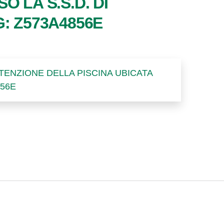
 LA S.S.D. DI
: Z573A4856E
UTENZIONE DELLA PISCINA UBICATA
856E