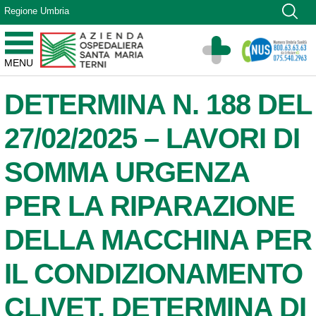
Vai ai contenuti
Regione Umbria
Vai al menu di navigazione
Vai al footer
Azienda Ospedaliera Santa Maria di Terni
MENU
Sito Istituzionale
DETERMINA N. 188 DEL
27/02/2025 – LAVORI DI
SOMMA URGENZA
PER LA RIPARAZIONE
DELLA MACCHINA PER
IL CONDIZIONAMENTO
CLIVET. DETERMINA DI