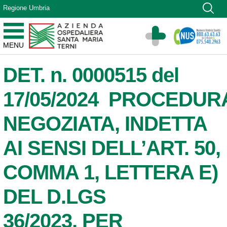
Vai ai contenuti
Regione Umbria
Vai al menu di navigazione
Vai al footer
Azienda Ospedaliera Santa Maria di Terni
MENU
Sito Istituzionale
DET. n. 0000515 del
17/05/2024 PROCEDUR
NEGOZIATA, INDETTA
AI SENSI DELL’ART. 50,
COMMA 1, LETTERA E)
DEL D.LGS
36/2023, PER