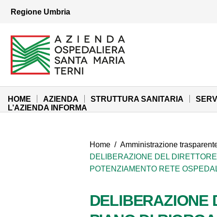
Vai ai contenuti
Regione Umbria
Vai al menu di navigazione
Vai al footer
Azienda Ospedaliera Santa Maria di Terni
Sito Istituzionale
HOME
AZIENDA
STRUTTURA SANITARIA
SERV
L’AZIENDA INFORMA
Home
/
Amministrazione trasparent
DELIBERAZIONE DEL DIRETTORE 
POTENZIAMENTO RETE OSPEDALIER
DELIBERAZIONE D