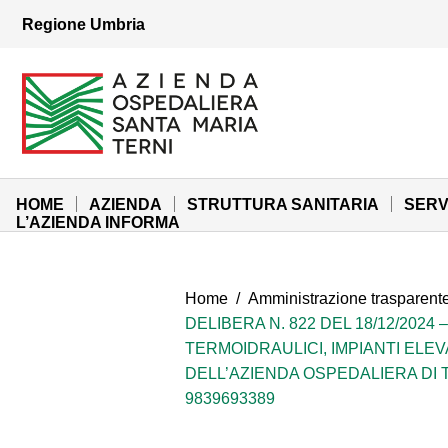
Vai ai contenuti
Regione Umbria
Vai al menu di navigazione
Vai al footer
Azienda Ospedaliera Santa Maria di Terni
Sito Istituzionale
HOME
AZIENDA
STRUTTURA SANITARIA
SERV
L’AZIENDA INFORMA
Home
/
Amministrazione trasparent
DELIBERA N. 822 DEL 18/12/2024
TERMOIDRAULICI, IMPIANTI ELE
DELL’AZIENDA OSPEDALIERA DI TE
9839693389