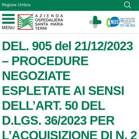
Vai ai contenuti
Regione Umbria
Vai al menu di navigazione
Vai al footer
Azienda Ospedaliera Santa Maria di Terni
MENU
Sito Istituzionale
DEL. 905 del 21/12/2023
– PROCEDURE
NEGOZIATE
ESPLETATE AI SENSI
DELL’ART. 50 DEL
D.LGS. 36/2023 PER
L’ACQUISIZIONE DI N. 2