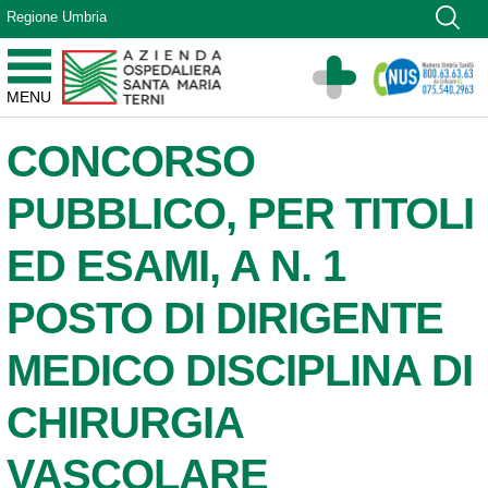
Vai ai contenuti
Regione Umbria
Vai al menu di navigazione
Vai al footer
Azienda Ospedaliera Santa Maria di Terni
MENU
Sito Istituzionale
CONCORSO
PUBBLICO, PER TITOLI
ED ESAMI, A N. 1
POSTO DI DIRIGENTE
MEDICO DISCIPLINA DI
CHIRURGIA
VASCOLARE