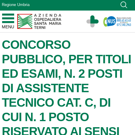
Vai ai contenuti
Regione Umbria
Vai al menu di navigazione
Vai al footer
Azienda Ospedaliera Santa Maria di Terni
MENU
Sito Istituzionale
CONCORSO
PUBBLICO, PER TITOLI
ED ESAMI, N. 2 POSTI
DI ASSISTENTE
TECNICO CAT. C, DI
CUI N. 1 POSTO
RISERVATO AI SENSI