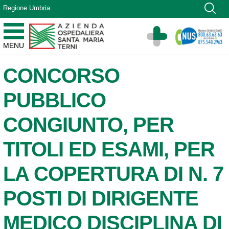
Vai ai contenuti
Regione Umbria
Vai al menu di navigazione
Vai al footer
Azienda Ospedaliera Santa Maria di Terni
MENU
Sito Istituzionale
CONCORSO
PUBBLICO
CONGIUNTO, PER
TITOLI ED ESAMI, PER
LA COPERTURA DI N. 7
POSTI DI DIRIGENTE
MEDICO DISCIPLINA DI