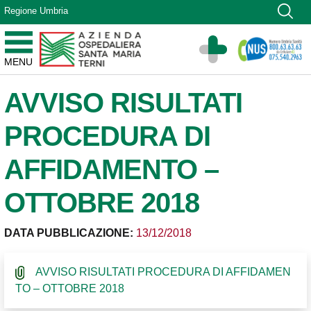
Vai ai contenuti
Regione Umbria
Vai al menu di navigazione
Vai al footer
Azienda Ospedaliera Santa Maria di Terni
MENU
Sito Istituzionale
AVVISO RISULTATI
PROCEDURA DI
AFFIDAMENTO –
OTTOBRE 2018
DATA PUBBLICAZIONE:
13/12/2018
AVVISO RISULTATI PROCEDURA DI AFFIDAMEN
TO – OTTOBRE 2018