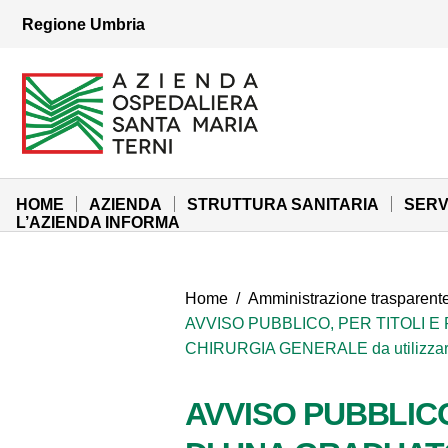
Vai ai contenuti
Regione Umbria
Vai al menu di navigazione
Vai al footer
Azienda Ospedaliera Santa Maria di Terni
Sito Istituzionale
HOME
AZIENDA
STRUTTURA SANITARIA
SERV
L’AZIENDA INFORMA
Home
/
Amministrazione trasparent
AVVISO PUBBLICO, PER TITOLI E
CHIRURGIA GENERALE da utilizzare p
AVVISO PUBBLICO