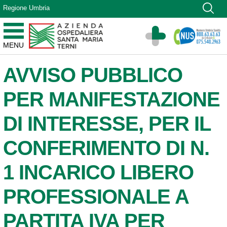
Vai ai contenuti
Regione Umbria
Vai al menu di navigazione
Vai al footer
Azienda Ospedaliera Santa Maria di Terni
MENU
Sito Istituzionale
AVVISO PUBBLICO
PER MANIFESTAZIONE
DI INTERESSE, PER IL
CONFERIMENTO DI N.
1 INCARICO LIBERO
PROFESSIONALE A
PARTITA IVA PER