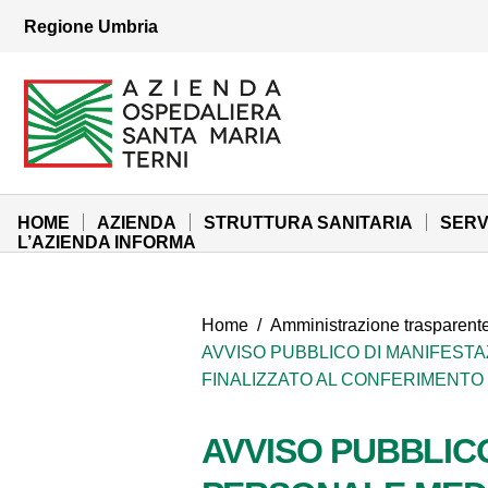
Vai ai contenuti
Regione Umbria
Vai al menu di navigazione
Vai al footer
Azienda Ospedaliera Santa Maria di Terni
Sito Istituzionale
HOME
AZIENDA
STRUTTURA SANITARIA
SERV
L’AZIENDA INFORMA
Home
/
Amministrazione trasparent
AVVISO PUBBLICO DI MANIFEST
FINALIZZATO AL CONFERIMENTO 
AVVISO PUBBLICO