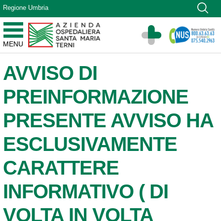
Vai ai contenuti
Regione Umbria
Vai al menu di navigazione
Vai al footer
Azienda Ospedaliera Santa Maria di Terni
MENU
Sito Istituzionale
AVVISO DI
PREINFORMAZIONE
PRESENTE AVVISO HA
ESCLUSIVAMENTE
CARATTERE
INFORMATIVO ( DI
VOLTA IN VOLTA