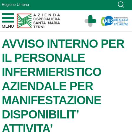
Vai ai contenuti
Regione Umbria
Vai al menu di navigazione
Vai al footer
Azienda Ospedaliera Santa Maria di Terni
MENU
Sito Istituzionale
AVVISO INTERNO PER
IL PERSONALE
INFERMIERISTICO
AZIENDALE PER
MANIFESTAZIONE
DISPONIBILIT’
ATTIVITA’