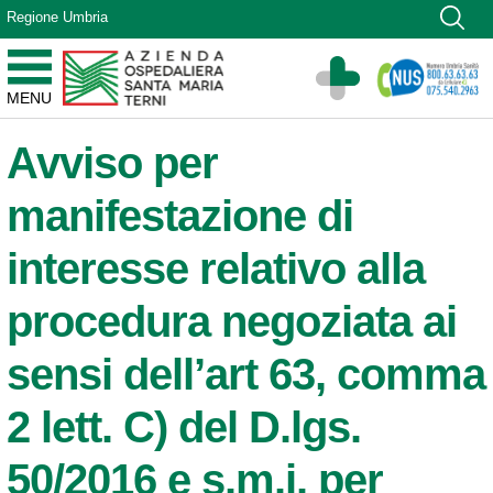
Vai ai contenuti
Regione Umbria
Vai al menu di navigazione
Vai al footer
Azienda Ospedaliera Santa Maria di Terni
MENU
Sito Istituzionale
Avviso per
manifestazione di
interesse relativo alla
procedura negoziata ai
sensi dell’art 63, comma
2 lett. C) del D.lgs.
50/2016 e s.m.i. per