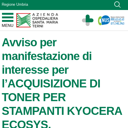
Vai ai contenuti
Regione Umbria
Vai al menu di navigazione
Vai al footer
Azienda Ospedaliera Santa Maria di Terni
MENU
Sito Istituzionale
Avviso per
manifestazione di
interesse per
l’ACQUISIZIONE DI
TONER PER
STAMPANTI KYOCERA
ECOSYS,