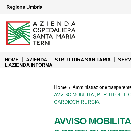
Vai ai contenuti
Regione Umbria
Vai al menu di navigazione
Vai al footer
Azienda Ospedaliera Santa Maria di Terni
Sito Istituzionale
HOME
AZIENDA
STRUTTURA SANITARIA
SERV
L’AZIENDA INFORMA
Home
/
Amministrazione trasparent
AVVISO MOBILITA’, PER TITOLI E
CARDIOCHIRURGIA.
AVVISO MOBILITA