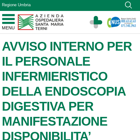
Vai ai contenuti
Regione Umbria
Vai al menu di navigazione
Vai al footer
Azienda Ospedaliera Santa Maria di Terni
MENU
Sito Istituzionale
AVVISO INTERNO PER
IL PERSONALE
INFERMIERISTICO
DELLA ENDOSCOPIA
DIGESTIVA PER
MANIFESTAZIONE
DISPONIBILITA’