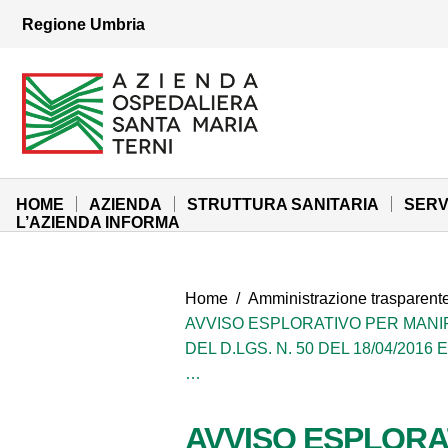
Vai ai contenuti
Regione Umbria
Vai al menu di navigazione
Vai al footer
Azienda Ospedaliera Santa Maria di Terni
Sito Istituzionale
HOME
AZIENDA
STRUTTURA SANITARIA
SERV
L’AZIENDA INFORMA
Home
/
Amministrazione trasparent
AVVISO ESPLORATIVO PER MANIF
DEL D.LGS. N. 50 DEL 18/04/201
…
AVVISO ESPLORA