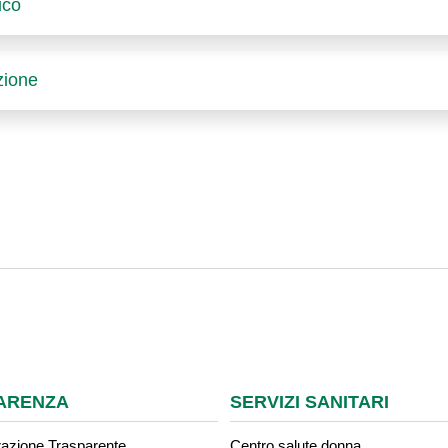
ico
azione
ARENZA
SERVIZI SANITARI
azione Trasparente
Centro salute donna