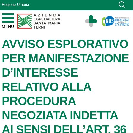
Vai ai contenuti
Regione Umbria
Vai al menu di navigazione
Vai al footer
Azienda Ospedaliera Santa Maria di Terni
MENU
Sito Istituzionale
AVVISO ESPLORATIVO
PER MANIFESTAZIONE
D’INTERESSE
RELATIVO ALLA
PROCEDURA
NEGOZIATA INDETTA
AI SENSI DELL’ART. 36