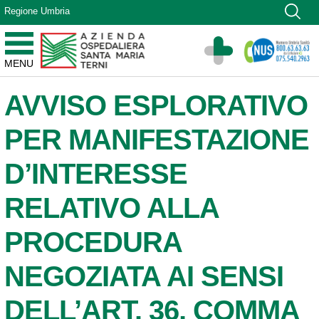
Vai ai contenuti
Regione Umbria
Vai al menu di navigazione
Vai al footer
Azienda Ospedaliera Santa Maria di Terni
MENU
Sito Istituzionale
AVVISO ESPLORATIVO
PER MANIFESTAZIONE
D’INTERESSE
RELATIVO ALLA
PROCEDURA
NEGOZIATA AI SENSI
DELL’ART. 36, COMMA