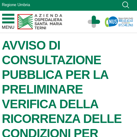
Vai ai contenuti
Regione Umbria
Vai al menu di navigazione
Vai al footer
Azienda Ospedaliera Santa Maria di Terni
MENU
Sito Istituzionale
AVVISO DI
CONSULTAZIONE
PUBBLICA PER LA
PRELIMINARE
VERIFICA DELLA
RICORRENZA DELLE
CONDIZIONI PER