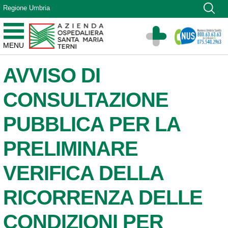
Vai ai contenuti
Regione Umbria
Vai al menu di navigazione
Vai al footer
Azienda Ospedaliera Santa Maria di Terni
MENU
Sito Istituzionale
AVVISO DI
CONSULTAZIONE
PUBBLICA PER LA
PRELIMINARE
VERIFICA DELLA
RICORRENZA DELLE
CONDIZIONI PER