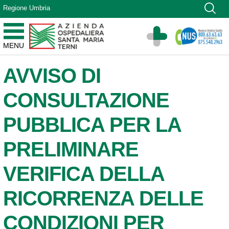
Vai ai contenuti
Regione Umbria
Vai al menu di navigazione
Vai al footer
Azienda Ospedaliera Santa Maria di Terni
MENU
Sito Istituzionale
AVVISO DI
CONSULTAZIONE
PUBBLICA PER LA
PRELIMINARE
VERIFICA DELLA
RICORRENZA DELLE
CONDIZIONI PER