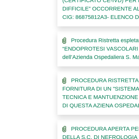
(CERTIFICATO CE-IVD) PE
DIFFICILE” OCCORRENTE AL
CIG: 86875812A3- ELENCO 
Procedura Ristretta espletata
“ENDOPROTESI VASCOLARI ADDO
dell’Azienda Ospedaliera S.
PROCEDURA RISTRETTA AI
FORNITURA DI UN "SISTEMA
TECNICA E MANTUENZIONE 
DI QUESTA AZIENA OSPEDAL
PROCEDURA APERTA PER 
DELLA S.C. DI NEFROLOGIA 