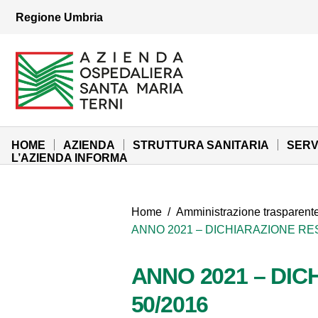
Vai ai contenuti
Regione Umbria
Vai al menu di navigazione
Vai al footer
Azienda Ospedaliera Santa Maria di Terni
Sito Istituzionale
HOME
AZIENDA
STRUTTURA SANITARIA
SERV
L’AZIENDA INFORMA
Home
/
Amministrazione trasparent
ANNO 2021 – DICHIARAZIONE RESA
ANNO 2021 – DICH
50/2016