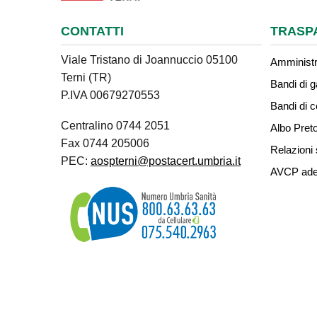
CONTATTI
TRASP
Viale Tristano di Joannuccio 05100
Amministr
Terni (TR)
Bandi di g
P.IVA 00679270553
Bandi di 
Centralino 0744 2051
Albo Preto
Fax 0744 205006
Relazioni 
PEC:
aospterni@postacert.umbria.it
AVCP ade