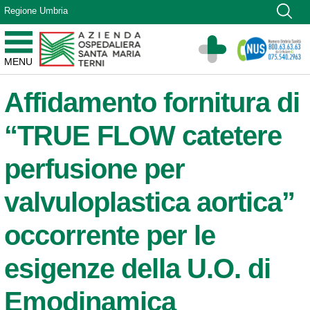
Vai ai contenuti
Regione Umbria
Vai al menu di navigazione
Vai al footer
Azienda Ospedaliera Santa Maria di Terni
MENU
Sito Istituzionale
Affidamento fornitura di
“TRUE FLOW catetere
perfusione per
valvuloplastica aortica”
occorrente per le
esigenze della U.O. di
Emodinamica