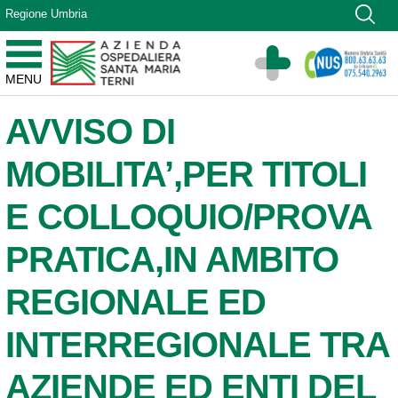
Vai ai contenuti
Regione Umbria
Vai al menu di navigazione
Vai al footer
Azienda Ospedaliera Santa Maria di Terni
MENU
Sito Istituzionale
AVVISO DI
MOBILITA’,PER TITOLI
E COLLOQUIO/PROVA
PRATICA,IN AMBITO
REGIONALE ED
INTERREGIONALE TRA
AZIENDE ED ENTI DEL