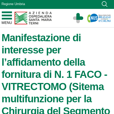
Vai ai contenuti
Regione Umbria
Vai al menu di navigazione
Vai al footer
Azienda Ospedaliera Santa Maria di Terni
MENU
Sito Istituzionale
Manifestazione di
interesse per
l’affidamento della
fornitura di N. 1 FACO -
VITRECTOMO (Sitema
multifunzione per la
Chirurgia del Segmento